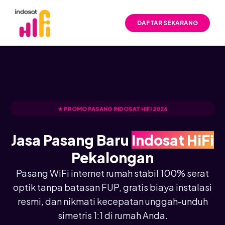
DAFTAR SEKARANG
★ PROMO PASANG INDOSAT HIFI 2026
Jasa Pasang Baru
Indosat HiFi
Pekalongan
Pasang WiFi internet rumah stabil 100% serat
optik tanpa batasan FUP, gratis biaya instalasi
resmi, dan nikmati kecepatan unggah-unduh
simetris 1:1 di rumah Anda.