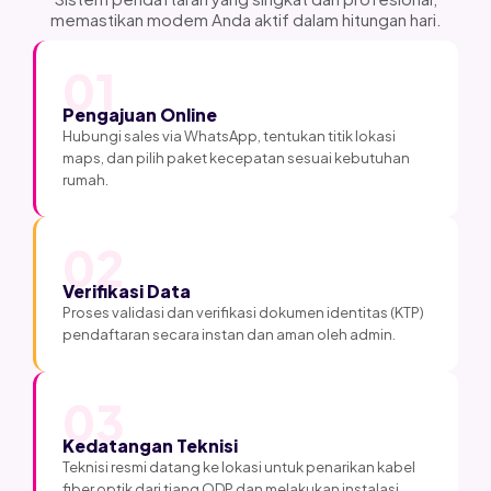
memastikan modem Anda aktif dalam hitungan hari.
01
Pengajuan Online
Hubungi sales via WhatsApp, tentukan titik lokasi
maps, dan pilih paket kecepatan sesuai kebutuhan
rumah.
02
Verifikasi Data
Proses validasi dan verifikasi dokumen identitas (KTP)
pendaftaran secara instan dan aman oleh admin.
03
Kedatangan Teknisi
Teknisi resmi datang ke lokasi untuk penarikan kabel
fiber optik dari tiang ODP dan melakukan instalasi