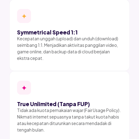
✦
Symmetrical Speed 1:1
Kecepatan unggah (upload) dan unduh (download)
seimbang 1:1. Menjadikan aktivitas panggilan video,
game online, dan backup data di cloud berjalan
ekstra cepat.
✦
True Unlimited (Tanpa FUP)
Tidak ada kuota pemakaian wajar (Fair Usage Policy).
Nikmati internet sepuasnya tanpa takut kuota habis
atau kecepatan diturunkan secara mendadak di
tengah bulan.