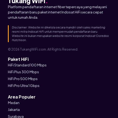
Tukang WiFi
.
Platform pendaftaran internet fiber tepercaya yang melayani
pendaftaran baru paket internet Indosat HiFi secara cepat
untuk rumah Anda.
Disclaimer: Website ini dikelola secara mandiri oleh sales marketing
resmi mitra Indosat HiFi untuk mempermudah pendaftaran baru.
Website ini bukan merupakan website resmi korporat Indosat Ooredoo
Hutchison.
© 2026 TukangWiFi.com. All Rights Reserved.
Paket HiFi
HiFi Standard 100 Mbps
HiFi Plus 300 Mbps
HiFi Pro 500 Mbps
HiFi Pro Ultra 1 Gbps
Area Populer
Medan
Jakarta
Surabaya