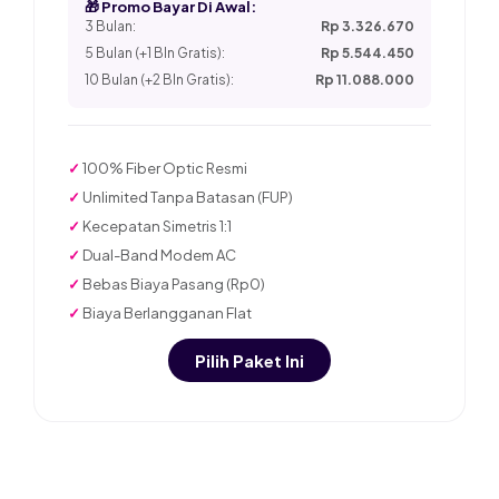
🎁 Promo Bayar Di Awal:
3 Bulan:
Rp 3.326.670
5 Bulan (+1 Bln Gratis):
Rp 5.544.450
10 Bulan (+2 Bln Gratis):
Rp 11.088.000
✓
100% Fiber Optic Resmi
✓
Unlimited Tanpa Batasan (FUP)
✓
Kecepatan Simetris 1:1
✓
Dual-Band Modem AC
✓
Bebas Biaya Pasang (Rp0)
✓
Biaya Berlangganan Flat
Pilih Paket Ini