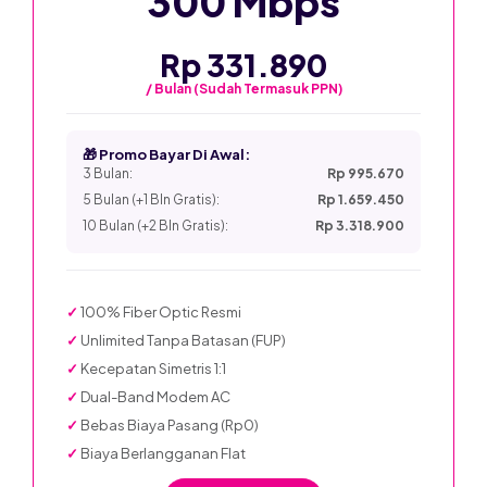
300 Mbps
Rp 331.890
/ Bulan (Sudah Termasuk PPN)
🎁 Promo Bayar Di Awal:
3 Bulan:
Rp 995.670
5 Bulan (+1 Bln Gratis):
Rp 1.659.450
10 Bulan (+2 Bln Gratis):
Rp 3.318.900
✓
100% Fiber Optic Resmi
✓
Unlimited Tanpa Batasan (FUP)
✓
Kecepatan Simetris 1:1
✓
Dual-Band Modem AC
✓
Bebas Biaya Pasang (Rp0)
✓
Biaya Berlangganan Flat