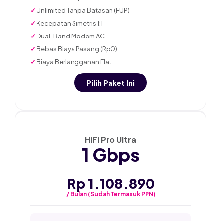
✓
Unlimited Tanpa Batasan (FUP)
✓
Kecepatan Simetris 1:1
✓
Dual-Band Modem AC
✓
Bebas Biaya Pasang (Rp0)
✓
Biaya Berlangganan Flat
Pilih Paket Ini
★ PALING POPULER
HiFi Pro Ultra
1 Gbps
Rp 1.108.890
/ Bulan (Sudah Termasuk PPN)