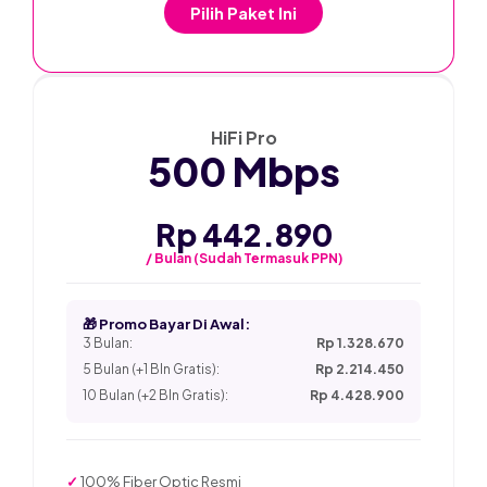
Pilih Paket Ini
★ PALING POPULER
HiFi Pro
500 Mbps
Rp 442.890
/ Bulan (Sudah Termasuk PPN)
🎁 Promo Bayar Di Awal:
3 Bulan:
Rp 1.328.670
5 Bulan (+1 Bln Gratis):
Rp 2.214.450
10 Bulan (+2 Bln Gratis):
Rp 4.428.900
✓
100% Fiber Optic Resmi