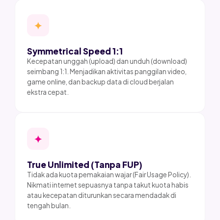
✦
Symmetrical Speed 1:1
Kecepatan unggah (upload) dan unduh (download)
seimbang 1:1. Menjadikan aktivitas panggilan video,
game online, dan backup data di cloud berjalan
ekstra cepat.
✦
True Unlimited (Tanpa FUP)
Tidak ada kuota pemakaian wajar (Fair Usage Policy).
Nikmati internet sepuasnya tanpa takut kuota habis
atau kecepatan diturunkan secara mendadak di
tengah bulan.