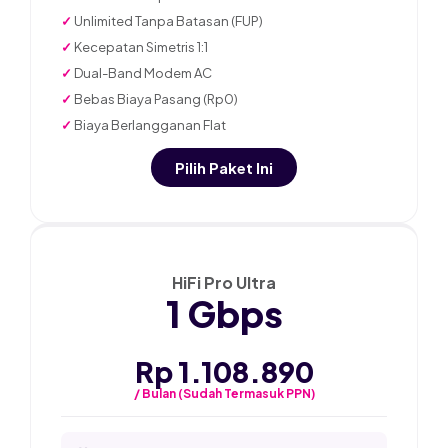
✓
Unlimited Tanpa Batasan (FUP)
✓
Kecepatan Simetris 1:1
✓
Dual-Band Modem AC
✓
Bebas Biaya Pasang (Rp0)
✓
Biaya Berlangganan Flat
Pilih Paket Ini
★ PALING POPULER
HiFi Pro Ultra
1 Gbps
Rp 1.108.890
/ Bulan (Sudah Termasuk PPN)