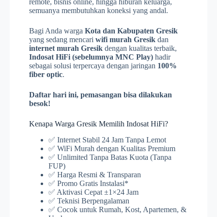
remote, bisnis online, hingga hiburan keluarga,
semuanya membutuhkan koneksi yang andal.
Bagi Anda warga
Kota dan Kabupaten Gresik
yang sedang mencari
wifi murah Gresik
dan
internet murah Gresik
dengan kualitas terbaik,
Indosat HiFi (sebelumnya MNC Play)
hadir
sebagai solusi terpercaya dengan jaringan
100%
fiber optic
.
Daftar hari ini, pemasangan bisa dilakukan
besok!
Kenapa Warga Gresik Memilih Indosat HiFi?
✅ Internet Stabil 24 Jam Tanpa Lemot
✅ WiFi Murah dengan Kualitas Premium
✅ Unlimited Tanpa Batas Kuota (Tanpa
FUP)
✅ Harga Resmi & Transparan
✅ Promo Gratis Instalasi*
✅ Aktivasi Cepat ±1×24 Jam
✅ Teknisi Berpengalaman
✅ Cocok untuk Rumah, Kost, Apartemen, &