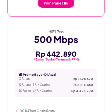
Pilih Paket Ini
★ PALING POPULER
HiFi Pro
500 Mbps
Rp 442.890
/ Bulan (Sudah Termasuk PPN)
🎁 Promo Bayar Di Awal:
3 Bulan:
Rp 1.328.670
5 Bulan (+1 Bln Gratis):
Rp 2.214.450
10 Bulan (+2 Bln Gratis):
Rp 4.428.900
✓
100% Fiber Optic Resmi