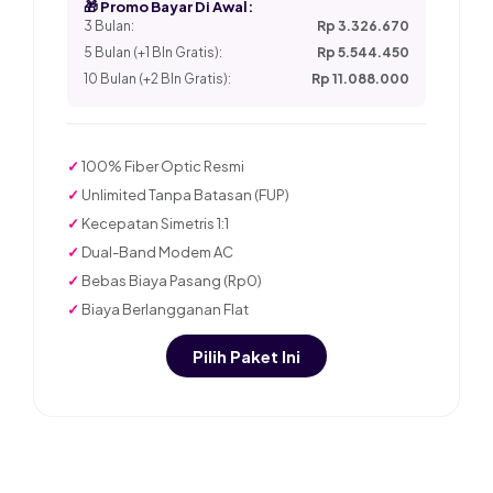
🎁 Promo Bayar Di Awal:
3 Bulan:
Rp 3.326.670
5 Bulan (+1 Bln Gratis):
Rp 5.544.450
10 Bulan (+2 Bln Gratis):
Rp 11.088.000
✓
100% Fiber Optic Resmi
✓
Unlimited Tanpa Batasan (FUP)
✓
Kecepatan Simetris 1:1
✓
Dual-Band Modem AC
✓
Bebas Biaya Pasang (Rp0)
✓
Biaya Berlangganan Flat
Pilih Paket Ini