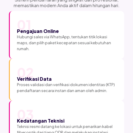
memastikan modem Anda aktif dalam hitungan hari.
01
Pengajuan Online
Hubungi sales via WhatsApp, tentukan titik lokasi
maps, dan pilih paket kecepatan sesuai kebutuhan
rumah.
02
Verifikasi Data
Proses validasi dan verifikasi dokumen identitas (KTP)
pendaftaran secara instan dan aman oleh admin.
03
Kedatangan Teknisi
Teknisi resmi datang ke lokasi untuk penarikan kabel
fiber optik dari tiang ODP dan melakukan instalasi