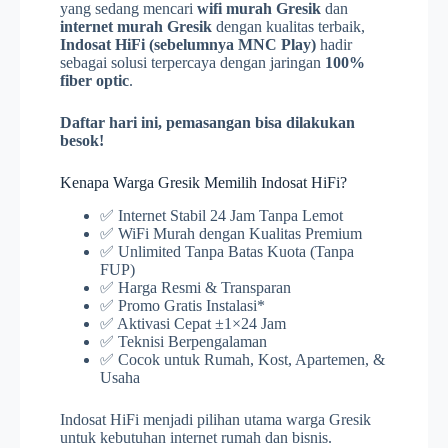
yang sedang mencari
wifi murah Gresik
dan
internet murah Gresik
dengan kualitas terbaik,
Indosat HiFi (sebelumnya MNC Play)
hadir
sebagai solusi terpercaya dengan jaringan
100%
fiber optic
.
Daftar hari ini, pemasangan bisa dilakukan
besok!
Kenapa Warga Gresik Memilih Indosat HiFi?
✅ Internet Stabil 24 Jam Tanpa Lemot
✅ WiFi Murah dengan Kualitas Premium
✅ Unlimited Tanpa Batas Kuota (Tanpa
FUP)
✅ Harga Resmi & Transparan
✅ Promo Gratis Instalasi*
✅ Aktivasi Cepat ±1×24 Jam
✅ Teknisi Berpengalaman
✅ Cocok untuk Rumah, Kost, Apartemen, &
Usaha
Indosat HiFi menjadi pilihan utama warga Gresik
untuk kebutuhan internet rumah dan bisnis.