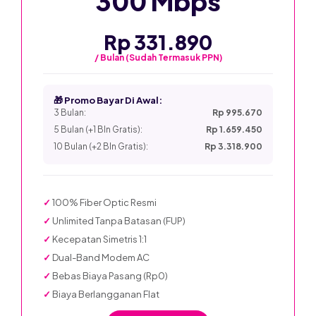
300 Mbps
Rp 331.890
/ Bulan (Sudah Termasuk PPN)
🎁 Promo Bayar Di Awal:
3 Bulan:
Rp 995.670
5 Bulan (+1 Bln Gratis):
Rp 1.659.450
10 Bulan (+2 Bln Gratis):
Rp 3.318.900
✓
100% Fiber Optic Resmi
✓
Unlimited Tanpa Batasan (FUP)
✓
Kecepatan Simetris 1:1
✓
Dual-Band Modem AC
✓
Bebas Biaya Pasang (Rp0)
✓
Biaya Berlangganan Flat