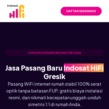
DAFTAR SEKARANG
★ PROMO PASANG INDOSAT HIFI 2026
Jasa Pasang Baru
Indosat HiFi
Gresik
Pasang WiFi internet rumah stabil 100% serat
optik tanpa batasan FUP, gratis biaya instalasi
resmi, dan nikmati kecepatan unggah-unduh
simetris 1:1 di rumah Anda.