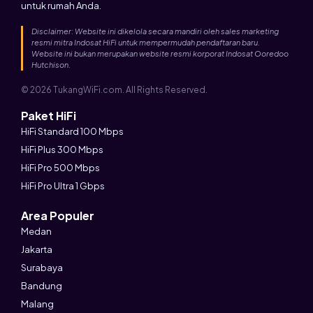
untuk rumah Anda.
Disclaimer: Website ini dikelola secara mandiri oleh sales marketing
resmi mitra Indosat HiFi untuk mempermudah pendaftaran baru.
Website ini bukan merupakan website resmi korporat Indosat Ooredoo
Hutchison.
© 2026 TukangWiFi.com. All Rights Reserved.
Paket HiFi
HiFi Standard 100 Mbps
HiFi Plus 300 Mbps
HiFi Pro 500 Mbps
HiFi Pro Ultra 1 Gbps
Area Populer
Medan
Jakarta
Surabaya
Bandung
Malang