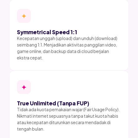
✦
Symmetrical Speed 1:1
Kecepatan unggah (upload) dan unduh (download)
seimbang 1:1. Menjadikan aktivitas panggilan video,
game online, dan backup data di cloud berjalan
ekstra cepat.
✦
True Unlimited (Tanpa FUP)
Tidak ada kuota pemakaian wajar (Fair Usage Policy).
Nikmati internet sepuasnya tanpa takut kuota habis
atau kecepatan diturunkan secara mendadak di
tengah bulan.