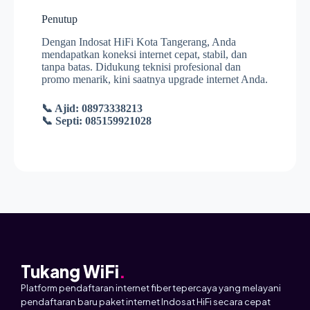
Penutup
Dengan Indosat HiFi Kota Tangerang, Anda
mendapatkan koneksi internet cepat, stabil, dan
tanpa batas. Didukung teknisi profesional dan
promo menarik, kini saatnya upgrade internet Anda.
📞 Ajid: 08973338213
📞 Septi: 085159921028
Tukang WiFi
.
Platform pendaftaran internet fiber tepercaya yang melayani
pendaftaran baru paket internet Indosat HiFi secara cepat