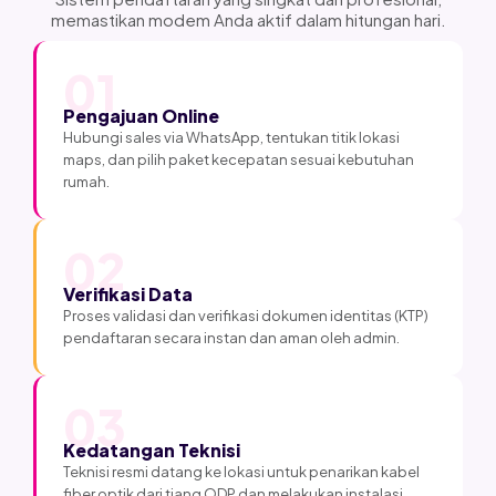
memastikan modem Anda aktif dalam hitungan hari.
01
Pengajuan Online
Hubungi sales via WhatsApp, tentukan titik lokasi
maps, dan pilih paket kecepatan sesuai kebutuhan
rumah.
02
Verifikasi Data
Proses validasi dan verifikasi dokumen identitas (KTP)
pendaftaran secara instan dan aman oleh admin.
03
Kedatangan Teknisi
Teknisi resmi datang ke lokasi untuk penarikan kabel
fiber optik dari tiang ODP dan melakukan instalasi