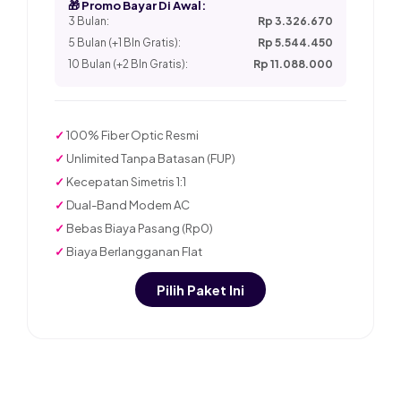
🎁 Promo Bayar Di Awal:
3 Bulan:
Rp 3.326.670
5 Bulan (+1 Bln Gratis):
Rp 5.544.450
10 Bulan (+2 Bln Gratis):
Rp 11.088.000
✓
100% Fiber Optic Resmi
✓
Unlimited Tanpa Batasan (FUP)
✓
Kecepatan Simetris 1:1
✓
Dual-Band Modem AC
✓
Bebas Biaya Pasang (Rp0)
✓
Biaya Berlangganan Flat
Pilih Paket Ini