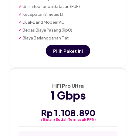
✓
Unlimited Tanpa Batasan (FUP)
✓
Kecepatan Simetris 1:1
✓
Dual-Band Modem AC
✓
Bebas Biaya Pasang (Rp0)
✓
Biaya Berlangganan Flat
Pilih Paket Ini
★ PALING POPULER
HiFi Pro Ultra
1 Gbps
Rp 1.108.890
/ Bulan (Sudah Termasuk PPN)