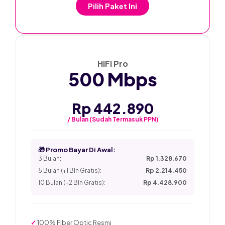
Pilih Paket Ini
★ PALING POPULER
HiFi Pro
500 Mbps
Rp 442.890
/ Bulan (Sudah Termasuk PPN)
🎁 Promo Bayar Di Awal:
3 Bulan:
Rp 1.328.670
5 Bulan (+1 Bln Gratis):
Rp 2.214.450
10 Bulan (+2 Bln Gratis):
Rp 4.428.900
✓
100% Fiber Optic Resmi