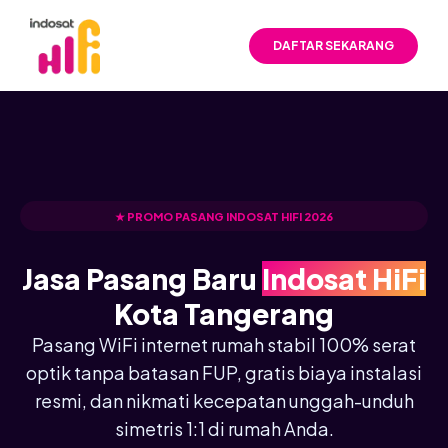
DAFTAR SEKARANG
★ PROMO PASANG INDOSAT HIFI 2026
Jasa Pasang Baru
Indosat HiFi
Kota Tangerang
Pasang WiFi internet rumah stabil 100% serat
optik tanpa batasan FUP, gratis biaya instalasi
resmi, dan nikmati kecepatan unggah-unduh
simetris 1:1 di rumah Anda.