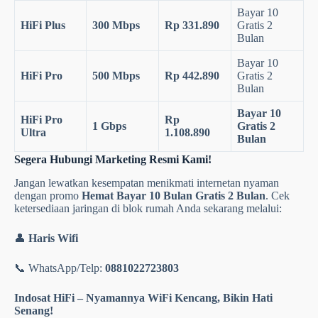
Bayar 10
HiFi Plus
300 Mbps
Rp 331.890
Gratis 2
Bulan
Bayar 10
HiFi Pro
500 Mbps
Rp 442.890
Gratis 2
Bulan
Bayar 10
HiFi Pro
Rp
1 Gbps
Gratis 2
Ultra
1.108.890
Bulan
Segera Hubungi Marketing Resmi Kami!
Jangan lewatkan kesempatan menikmati internetan nyaman
dengan promo
Hemat Bayar 10 Bulan Gratis 2 Bulan
. Cek
ketersediaan jaringan di blok rumah Anda sekarang melalui:
👤
Haris Wifi
📞 WhatsApp/Telp:
0881022723803
Indosat HiFi – Nyamannya WiFi Kencang, Bikin Hati
Senang!