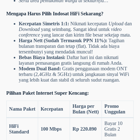
Serta area pemukiman warga di sekitarnya…
Mengapa Harus Pilih Indosat HiFi Sekarang?
Kecepatan Simetris 1:1:
Nikmati kecepatan
Upload
dan
Download
yang seimbang. Sangat ideal untuk
video
conference
yang lancar dan kirim file besar sekejap mata.
Harga Nett (Sudah Termasuk PPN 11%):
Tagihan
bulanan transparan dan tetap (flat). Tidak ada biaya
tersembunyi yang mendadak muncul!
Bebas Biaya Instalasi:
Daftar hari ini dan nikmati
layanan pemasangan gratis langsung di rumah Anda.
Modem Dual Band:
Gratis penggunaan modem ONT
terbaru (2,4GHz & 5GHz) untuk jangkauan sinyal WiFi
yang lebih kuat dan stabil di seluruh sudut ruangan.
Pilihan Paket Internet Super Kencang:
Harga per
Promo
Nama Paket
Kecepatan
Bulan (Nett)
Unggulan
Bayar 10
HiFi
100 Mbps
Rp 220.890
Gratis 2
Standard
Bulan