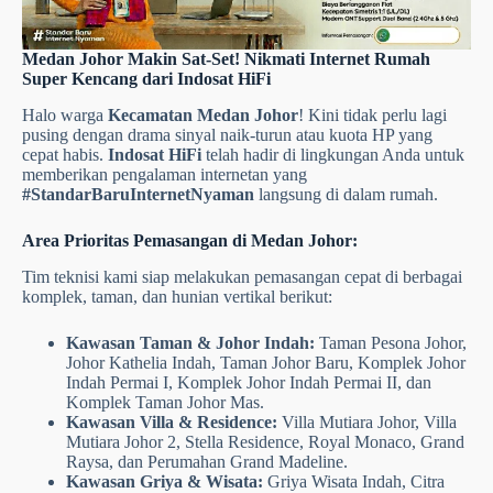
Medan Johor Makin Sat-Set! Nikmati Internet Rumah
Super Kencang dari Indosat HiFi
Halo warga
Kecamatan Medan Johor
! Kini tidak perlu lagi
pusing dengan drama sinyal naik-turun atau kuota HP yang
cepat habis.
Indosat HiFi
telah hadir di lingkungan Anda untuk
memberikan pengalaman internetan yang
#StandarBaruInternetNyaman
langsung di dalam rumah.
Area Prioritas Pemasangan di Medan Johor:
Tim teknisi kami siap melakukan pemasangan cepat di berbagai
komplek, taman, dan hunian vertikal berikut:
Kawasan Taman & Johor Indah:
Taman Pesona Johor,
Johor Kathelia Indah, Taman Johor Baru, Komplek Johor
Indah Permai I, Komplek Johor Indah Permai II, dan
Komplek Taman Johor Mas.
Kawasan Villa & Residence:
Villa Mutiara Johor, Villa
Mutiara Johor 2, Stella Residence, Royal Monaco, Grand
Raysa, dan Perumahan Grand Madeline.
Kawasan Griya & Wisata:
Griya Wisata Indah, Citra