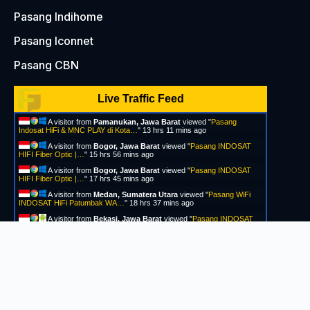
Pasang Indihome
Pasang Iconnet
Pasang CBN
Live Traffic Feed
A visitor from
Pamanukan, Jawa Barat
viewed "
Pasang
Indosat HiFi & MNC PLAY di Kota…
"
13 hrs 11 mins ago
A visitor from
Bogor, Jawa Barat
viewed "
Pasang INDOSAT
HIFI Fiber Optic |…
"
15 hrs 56 mins ago
A visitor from
Bogor, Jawa Barat
viewed "
Pasang INDOSAT
HIFI Fiber Optic |…
"
17 hrs 45 mins ago
A visitor from
Medan, Sumatera Utara
viewed "
Pasang WiFi
INDOSAT HiFi Patumbak WA…
"
18 hrs 37 mins ago
A visitor from
Bekasi, Jawa Barat
viewed "
Pasang INDOSAT
HIFI Fiber Optic |…
"
23 hrs 4 mins ago
A visitor from
Bandung, Jawa Barat
viewed "
Pasang
INDOSAT HIFI Fiber Optic |…
"
1 day 2 hrs ago
Get Script
Real Time
Tracking ON
© 2026 Jasa Pemasaran Internet