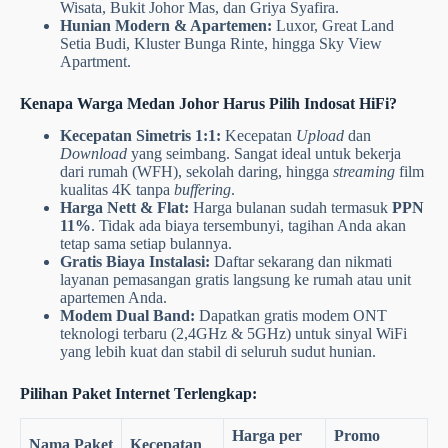
Wisata, Bukit Johor Mas, dan Griya Syafira.
Hunian Modern & Apartemen:
Luxor, Great Land
Setia Budi, Kluster Bunga Rinte, hingga Sky View
Apartment.
Kenapa Warga Medan Johor Harus Pilih Indosat HiFi?
Kecepatan Simetris 1:1:
Kecepatan
Upload
dan
Download
yang seimbang. Sangat ideal untuk bekerja
dari rumah (WFH), sekolah daring, hingga
streaming
film
kualitas 4K tanpa
buffering
.
Harga Nett & Flat:
Harga bulanan sudah termasuk
PPN
11%
. Tidak ada biaya tersembunyi, tagihan Anda akan
tetap sama setiap bulannya.
Gratis Biaya Instalasi:
Daftar sekarang dan nikmati
layanan pemasangan gratis langsung ke rumah atau unit
apartemen Anda.
Modem Dual Band:
Dapatkan gratis modem ONT
teknologi terbaru (2,4GHz & 5GHz) untuk sinyal WiFi
yang lebih kuat dan stabil di seluruh sudut hunian.
Pilihan Paket Internet Terlengkap:
Harga per
Promo
Nama Paket
Kecepatan