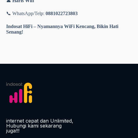
👤
Haris Wifi
📞 WhatsApp/Telp:
0881022723803
Indosat HiFi – Nyamannya WiFi Kencang, Bikin Hati
Senang!
internet cepat dan Unlimited,
Hubungi kami sekarang
juga!!!