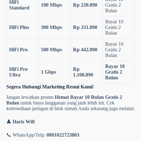
HiFi
100 Mbps
Rp 220.890
Gratis 2
Standard
Bulan
Bayar 10
HiFi Plus
300 Mbps
Rp 331.890
Gratis 2
Bulan
Bayar 10
HiFi Pro
500 Mbps
Rp 442.890
Gratis 2
Bulan
Bayar 10
HiFi Pro
Rp
1 Gbps
Gratis 2
Ultra
1.108.890
Bulan
Segera Hubungi Marketing Resmi Kami!
Jangan lewatkan promo
Hemat Bayar 10 Bulan Gratis 2
Bulan
untuk biaya langganan yang jauh lebih irit. Cek
ketersediaan jaringan di blok rumah Anda sekarang juga melalui:
👤
Haris Wifi
📞 WhatsApp/Telp:
0881022723803