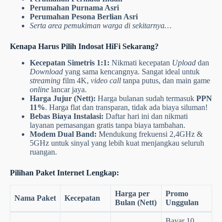
Perumahan Purnama Asri
Perumahan Pesona Berlian Asri
Serta area pemukiman warga di sekitarnya…
Kenapa Harus Pilih Indosat HiFi Sekarang?
Kecepatan Simetris 1:1:
Nikmati kecepatan
Upload
dan
Download
yang sama kencangnya. Sangat ideal untuk
streaming
film 4K,
video call
tanpa putus, dan main game
online
lancar jaya.
Harga Jujur (Nett):
Harga bulanan sudah termasuk
PPN
11%
. Harga flat dan transparan, tidak ada biaya siluman!
Bebas Biaya Instalasi:
Daftar hari ini dan nikmati
layanan pemasangan gratis tanpa biaya tambahan.
Modem Dual Band:
Mendukung frekuensi 2,4GHz &
5GHz untuk sinyal yang lebih kuat menjangkau seluruh
ruangan.
Pilihan Paket Internet Lengkap:
Harga per
Promo
Nama Paket
Kecepatan
Bulan (Nett)
Unggulan
Bayar 10