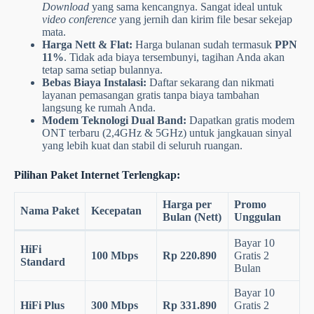
Download
yang sama kencangnya. Sangat ideal untuk
video conference
yang jernih dan kirim file besar sekejap
mata.
Harga Nett & Flat:
Harga bulanan sudah termasuk
PPN
11%
. Tidak ada biaya tersembunyi, tagihan Anda akan
tetap sama setiap bulannya.
Bebas Biaya Instalasi:
Daftar sekarang dan nikmati
layanan pemasangan gratis tanpa biaya tambahan
langsung ke rumah Anda.
Modem Teknologi Dual Band:
Dapatkan gratis modem
ONT terbaru (2,4GHz & 5GHz) untuk jangkauan sinyal
yang lebih kuat dan stabil di seluruh ruangan.
Pilihan Paket Internet Terlengkap:
Harga per
Promo
Nama Paket
Kecepatan
Bulan (Nett)
Unggulan
Bayar 10
HiFi
100 Mbps
Rp 220.890
Gratis 2
Standard
Bulan
Bayar 10
HiFi Plus
300 Mbps
Rp 331.890
Gratis 2