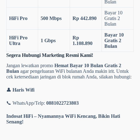
Bulan
Bayar 10
HiFi Pro
500 Mbps
Rp 442.890
Gratis 2
Bulan
Bayar 10
HiFi Pro
Rp
1 Gbps
Gratis 2
Ultra
1.108.890
Bulan
Segera Hubungi Marketing Resmi Kami!
Jangan lewatkan promo
Hemat Bayar 10 Bulan Gratis 2
Bulan
agar pengeluaran WiFi bulanan Anda makin irit. Untuk
cek ketersediaan jaringan di blok rumah Anda, silakan hubungi:
👤
Haris Wifi
📞 WhatsApp/Telp:
0881022723803
Indosat HiFi – Nyamannya WiFi Kencang, Bikin Hati
Senang!