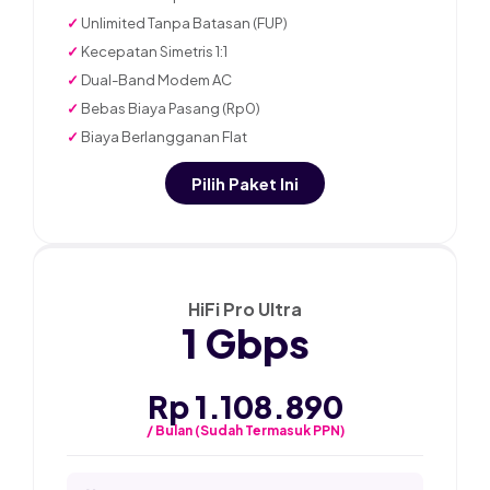
✓
Unlimited Tanpa Batasan (FUP)
✓
Kecepatan Simetris 1:1
✓
Dual-Band Modem AC
✓
Bebas Biaya Pasang (Rp0)
✓
Biaya Berlangganan Flat
Pilih Paket Ini
★ PALING POPULER
HiFi Pro Ultra
1 Gbps
Rp 1.108.890
/ Bulan (Sudah Termasuk PPN)