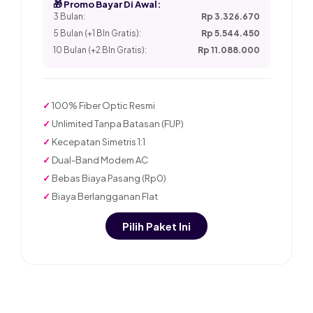
🎁 Promo Bayar Di Awal:
3 Bulan:
Rp 3.326.670
5 Bulan (+1 Bln Gratis):
Rp 5.544.450
10 Bulan (+2 Bln Gratis):
Rp 11.088.000
✓
100% Fiber Optic Resmi
✓
Unlimited Tanpa Batasan (FUP)
✓
Kecepatan Simetris 1:1
✓
Dual-Band Modem AC
✓
Bebas Biaya Pasang (Rp0)
✓
Biaya Berlangganan Flat
Pilih Paket Ini