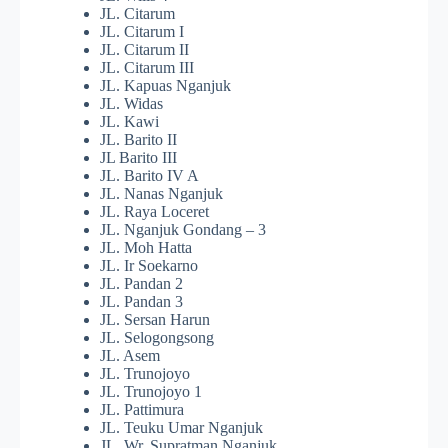
JL. Citarum
JL. Citarum I
JL. Citarum II
JL. Citarum III
JL. Kapuas Nganjuk
JL. Widas
JL. Kawi
JL. Barito II
JL Barito III
JL. Barito IV A
JL. Nanas Nganjuk
JL. Raya Loceret
JL. Nganjuk Gondang – 3
JL. Moh Hatta
JL. Ir Soekarno
JL. Pandan 2
JL. Pandan 3
JL. Sersan Harun
JL. Selogongsong
JL. Asem
JL. Trunojoyo
JL. Trunojoyo 1
JL. Pattimura
JL. Teuku Umar Nganjuk
JL. Wr. Supratman Nganjuk