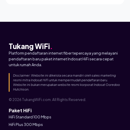
Tukang WiFi
.
Platform pendaftaran internet fiber tepercaya yang melayani
pendaftaran baru paket internet Indosat HiFi secara cepat
untuk rumah Anda.
Disclaimer: Website ini dikelola secara mandiri oleh sales marketing
resmi mitra Indosat HiFi untuk mempermudah pendaftaran baru.
Website ini bukan merupakan website resmi korporat Indosat Ooredoo
Hutchison.
© 2026 TukangWiFi.com. All Rights Reserved.
Paket HiFi
HiFi Standard 100 Mbps
HiFi Plus 300 Mbps