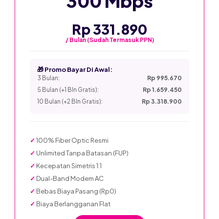
300 Mbps
Rp 331.890
/ Bulan (Sudah Termasuk PPN)
🎁 Promo Bayar Di Awal:
3 Bulan:
Rp 995.670
5 Bulan (+1 Bln Gratis):
Rp 1.659.450
10 Bulan (+2 Bln Gratis):
Rp 3.318.900
✓
100% Fiber Optic Resmi
✓
Unlimited Tanpa Batasan (FUP)
✓
Kecepatan Simetris 1:1
✓
Dual-Band Modem AC
✓
Bebas Biaya Pasang (Rp0)
✓
Biaya Berlangganan Flat