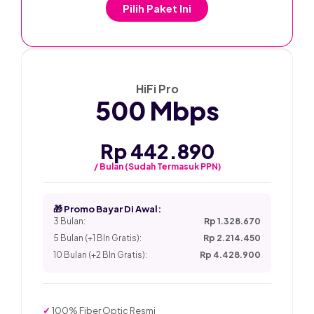
Pilih Paket Ini
★ PALING POPULER
HiFi Pro
500 Mbps
Rp 442.890
/ Bulan (Sudah Termasuk PPN)
🎁 Promo Bayar Di Awal:
3 Bulan:
Rp 1.328.670
5 Bulan (+1 Bln Gratis):
Rp 2.214.450
10 Bulan (+2 Bln Gratis):
Rp 4.428.900
✓
100% Fiber Optic Resmi