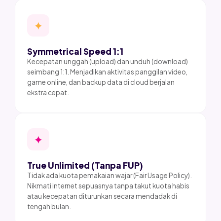
✦
Symmetrical Speed 1:1
Kecepatan unggah (upload) dan unduh (download)
seimbang 1:1. Menjadikan aktivitas panggilan video,
game online, dan backup data di cloud berjalan
ekstra cepat.
✦
True Unlimited (Tanpa FUP)
Tidak ada kuota pemakaian wajar (Fair Usage Policy).
Nikmati internet sepuasnya tanpa takut kuota habis
atau kecepatan diturunkan secara mendadak di
tengah bulan.