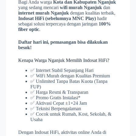
Bagi Anda warga
Kota dan Kabupaten Nganjuk
yang sedang mencari
wifi murah Nganjuk
dan
internet murah Nganjuk
dengan kualitas terbaik,
Indosat HiFi (sebelumnya MNC Play)
hadir
sebagai solusi terpercaya dengan jaringan
100%
fiber optic
.
Daftar hari ini, pemasangan bisa dilakukan
besok!
Kenapa Warga Nganjuk Memilih Indosat HiFi?
✅ Internet Stabil Sepanjang Hari
✅ WiFi Murah dengan Kualitas Premium
✅ Unlimited Tanpa Batas Kuota (Tanpa
FUP)
✅ Harga Resmi & Transparan
✅ Promo Gratis Instalasi*
✅ Aktivasi Cepat ±1×24 Jam
✅ Teknisi Berpengalaman
✅ Cocok untuk Rumah, Kost, Sekolah, &
Usaha
Dengan Indosat HiFi, aktivitas online Anda di