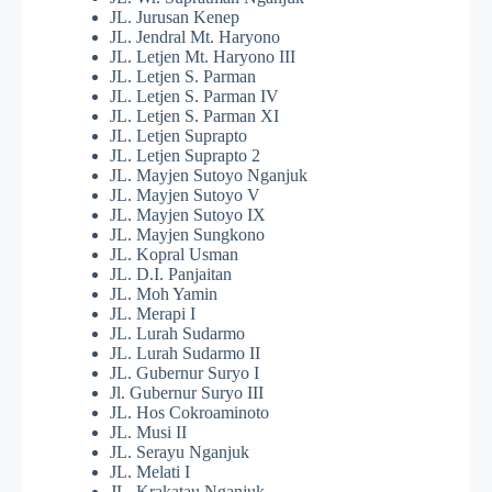
JL. Jurusan Kenep
JL. Jendral Mt. Haryono
JL. Letjen Mt. Haryono III
JL. Letjen S. Parman
JL. Letjen S. Parman IV
JL. Letjen S. Parman XI
JL. Letjen Suprapto
JL. Letjen Suprapto 2
JL. Mayjen Sutoyo Nganjuk
JL. Mayjen Sutoyo V
JL. Mayjen Sutoyo IX
JL. Mayjen Sungkono
JL. Kopral Usman
JL. D.I. Panjaitan
JL. Moh Yamin
JL. Merapi I
JL. Lurah Sudarmo
JL. Lurah Sudarmo II
JL. Gubernur Suryo I
Jl. Gubernur Suryo III
JL. Hos Cokroaminoto
JL. Musi II
JL. Serayu Nganjuk
JL. Melati I
JL. Krakatau Nganjuk