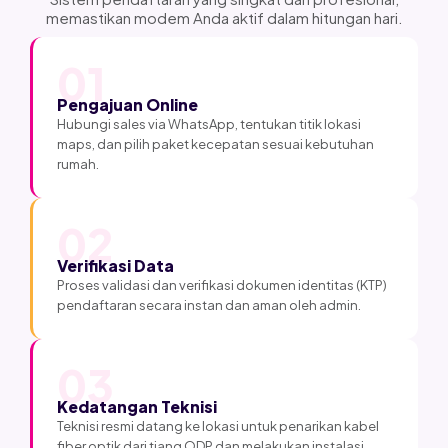
memastikan modem Anda aktif dalam hitungan hari.
01
Pengajuan Online
Hubungi sales via WhatsApp, tentukan titik lokasi
maps, dan pilih paket kecepatan sesuai kebutuhan
rumah.
02
Verifikasi Data
Proses validasi dan verifikasi dokumen identitas (KTP)
pendaftaran secara instan dan aman oleh admin.
03
Kedatangan Teknisi
Teknisi resmi datang ke lokasi untuk penarikan kabel
fiber optik dari tiang ODP dan melakukan instalasi