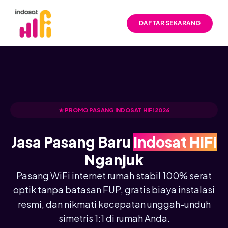
DAFTAR SEKARANG
★ PROMO PASANG INDOSAT HIFI 2026
Jasa Pasang Baru
Indosat HiFi
Nganjuk
Pasang WiFi internet rumah stabil 100% serat
optik tanpa batasan FUP, gratis biaya instalasi
resmi, dan nikmati kecepatan unggah-unduh
simetris 1:1 di rumah Anda.