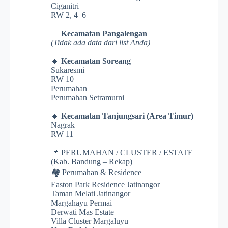
Ciganitri
RW 2, 4–6
🔹
Kecamatan Pangalengan
(Tidak ada data dari list Anda)
🔹
Kecamatan Soreang
Sukaresmi
RW 10
Perumahan
Perumahan Setramurni
🔹
Kecamatan Tanjungsari (Area Timur)
Nagrak
RW 11
📌 PERUMAHAN / CLUSTER / ESTATE
(Kab. Bandung – Rekap)
🏘️ Perumahan & Residence
Easton Park Residence Jatinangor
Taman Melati Jatinangor
Margahayu Permai
Derwati Mas Estate
Villa Cluster Margaluyu