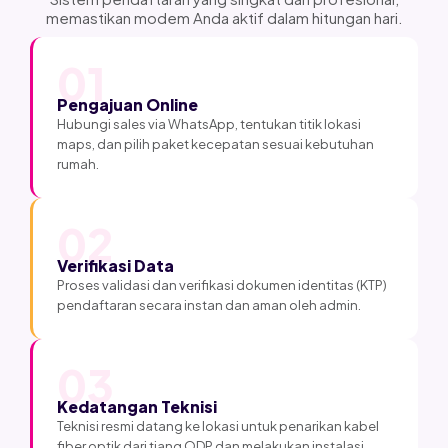
memastikan modem Anda aktif dalam hitungan hari.
01
Pengajuan Online
Hubungi sales via WhatsApp, tentukan titik lokasi
maps, dan pilih paket kecepatan sesuai kebutuhan
rumah.
02
Verifikasi Data
Proses validasi dan verifikasi dokumen identitas (KTP)
pendaftaran secara instan dan aman oleh admin.
03
Kedatangan Teknisi
Teknisi resmi datang ke lokasi untuk penarikan kabel
fiber optik dari tiang ODP dan melakukan instalasi