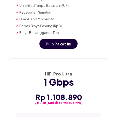
✓
Unlimited Tanpa Batasan (FUP)
✓
Kecepatan Simetris 1:1
✓
Dual-Band Modem AC
✓
Bebas Biaya Pasang (Rp0)
✓
Biaya Berlangganan Flat
Pilih Paket Ini
★ PALING POPULER
HiFi Pro Ultra
1 Gbps
Rp 1.108.890
/ Bulan (Sudah Termasuk PPN)