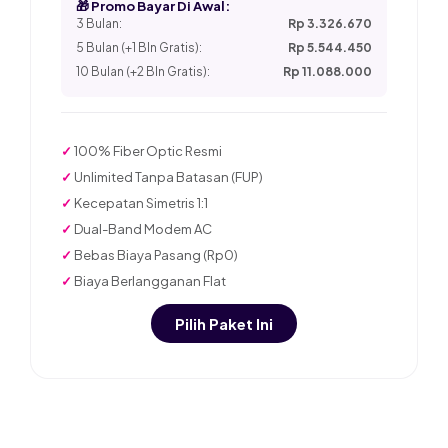
🎁 Promo Bayar Di Awal:
3 Bulan:
Rp 3.326.670
5 Bulan (+1 Bln Gratis):
Rp 5.544.450
10 Bulan (+2 Bln Gratis):
Rp 11.088.000
✓
100% Fiber Optic Resmi
✓
Unlimited Tanpa Batasan (FUP)
✓
Kecepatan Simetris 1:1
✓
Dual-Band Modem AC
✓
Bebas Biaya Pasang (Rp0)
✓
Biaya Berlangganan Flat
Pilih Paket Ini