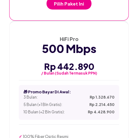
Pilih Paket Ini
★ PALING POPULER
HiFi Pro
500 Mbps
Rp 442.890
/ Bulan (Sudah Termasuk PPN)
🎁 Promo Bayar Di Awal:
3 Bulan:
Rp 1.328.670
5 Bulan (+1 Bln Gratis):
Rp 2.214.450
10 Bulan (+2 Bln Gratis):
Rp 4.428.900
✓
100% Fiber Optic Resmi