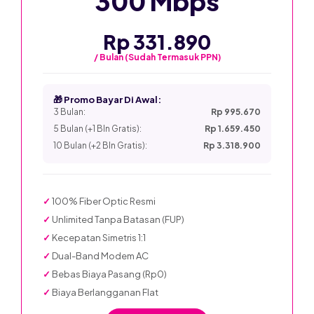
300 Mbps
Rp 331.890
/ Bulan (Sudah Termasuk PPN)
🎁 Promo Bayar Di Awal:
3 Bulan:
Rp 995.670
5 Bulan (+1 Bln Gratis):
Rp 1.659.450
10 Bulan (+2 Bln Gratis):
Rp 3.318.900
✓
100% Fiber Optic Resmi
✓
Unlimited Tanpa Batasan (FUP)
✓
Kecepatan Simetris 1:1
✓
Dual-Band Modem AC
✓
Bebas Biaya Pasang (Rp0)
✓
Biaya Berlangganan Flat