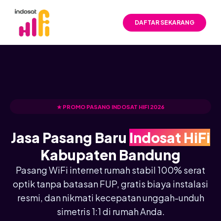
DAFTAR SEKARANG
★ PROMO PASANG INDOSAT HIFI 2026
Jasa Pasang Baru
Indosat HiFi
Kabupaten Bandung
Pasang WiFi internet rumah stabil 100% serat
optik tanpa batasan FUP, gratis biaya instalasi
resmi, dan nikmati kecepatan unggah-unduh
simetris 1:1 di rumah Anda.