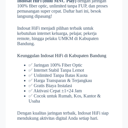
Indosat HiFi (dulu MNC Play)
dengan jaringan
100% fiber optic, unlimited tanpa FUP, dan proses
pemasangan super cepat. Daftar hari ini, besok
langsung dipasang!
Indosat HiFi menjadi pilihan terbaik untuk
kebutuhan internet keluarga, pelajar, pekerja
remote, hingga pelaku UMKM di Kabupaten
Bandung.
Keunggulan Indosat HiFi di Kabupaten Bandung
✅ Jaringan 100% Fiber Optic
✅ Internet Stabil Tanpa Lemot
✅ Unlimited Tanpa Batas Kuota
✅ Harga Transparan & Terjangkau
✅ Gratis Biaya Instalasi
✅ Aktivasi Cepat ±1×24 Jam
✅ Cocok untuk Rumah, Kos, Kantor &
Usaha
Dengan kualitas jaringan terbaik, Indosat HiFi siap
mendukung aktivitas digital Anda setiap hari.