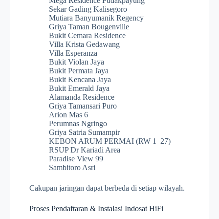
Mega Residence Pudakpayung
Sekar Gading Kalisegoro
Mutiara Banyumanik Regency
Griya Taman Bougenville
Bukit Cemara Residence
Villa Krista Gedawang
Villa Esperanza
Bukit Violan Jaya
Bukit Permata Jaya
Bukit Kencana Jaya
Bukit Emerald Jaya
Alamanda Residence
Griya Tamansari Puro
Arion Mas 6
Perumnas Ngringo
Griya Satria Sumampir
KEBON ARUM PERMAI (RW 1–27)
RSUP Dr Kariadi Area
Paradise View 99
Sambitoro Asri
Cakupan jaringan dapat berbeda di setiap wilayah.
Proses Pendaftaran & Instalasi Indosat HiFi