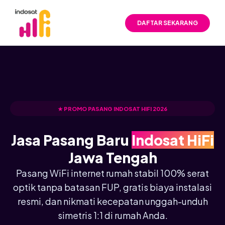
DAFTAR SEKARANG
★ PROMO PASANG INDOSAT HIFI 2026
Jasa Pasang Baru
Indosat HiFi
Jawa Tengah
Pasang WiFi internet rumah stabil 100% serat
optik tanpa batasan FUP, gratis biaya instalasi
resmi, dan nikmati kecepatan unggah-unduh
simetris 1:1 di rumah Anda.