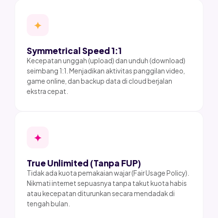
✦
Symmetrical Speed 1:1
Kecepatan unggah (upload) dan unduh (download)
seimbang 1:1. Menjadikan aktivitas panggilan video,
game online, dan backup data di cloud berjalan
ekstra cepat.
✦
True Unlimited (Tanpa FUP)
Tidak ada kuota pemakaian wajar (Fair Usage Policy).
Nikmati internet sepuasnya tanpa takut kuota habis
atau kecepatan diturunkan secara mendadak di
tengah bulan.