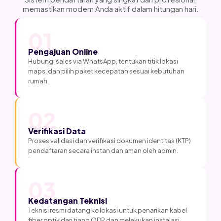
memastikan modem Anda aktif dalam hitungan hari.
01
Pengajuan Online
Hubungi sales via WhatsApp, tentukan titik lokasi
maps, dan pilih paket kecepatan sesuai kebutuhan
rumah.
02
Verifikasi Data
Proses validasi dan verifikasi dokumen identitas (KTP)
pendaftaran secara instan dan aman oleh admin.
03
Kedatangan Teknisi
Teknisi resmi datang ke lokasi untuk penarikan kabel
fiber optik dari tiang ODP dan melakukan instalasi