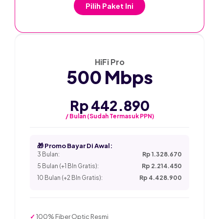
Pilih Paket Ini
★ PALING POPULER
HiFi Pro
500 Mbps
Rp 442.890
/ Bulan (Sudah Termasuk PPN)
🎁 Promo Bayar Di Awal:
3 Bulan:
Rp 1.328.670
5 Bulan (+1 Bln Gratis):
Rp 2.214.450
10 Bulan (+2 Bln Gratis):
Rp 4.428.900
✓
100% Fiber Optic Resmi