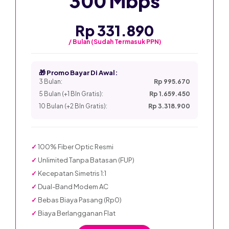
300 Mbps
Rp 331.890
/ Bulan (Sudah Termasuk PPN)
🎁 Promo Bayar Di Awal:
3 Bulan:
Rp 995.670
5 Bulan (+1 Bln Gratis):
Rp 1.659.450
10 Bulan (+2 Bln Gratis):
Rp 3.318.900
✓
100% Fiber Optic Resmi
✓
Unlimited Tanpa Batasan (FUP)
✓
Kecepatan Simetris 1:1
✓
Dual-Band Modem AC
✓
Bebas Biaya Pasang (Rp0)
✓
Biaya Berlangganan Flat