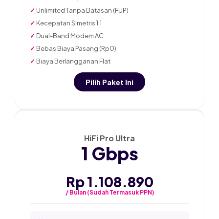
✓
Unlimited Tanpa Batasan (FUP)
✓
Kecepatan Simetris 1:1
✓
Dual-Band Modem AC
✓
Bebas Biaya Pasang (Rp0)
✓
Biaya Berlangganan Flat
Pilih Paket Ini
★ PALING POPULER
HiFi Pro Ultra
1 Gbps
Rp 1.108.890
/ Bulan (Sudah Termasuk PPN)