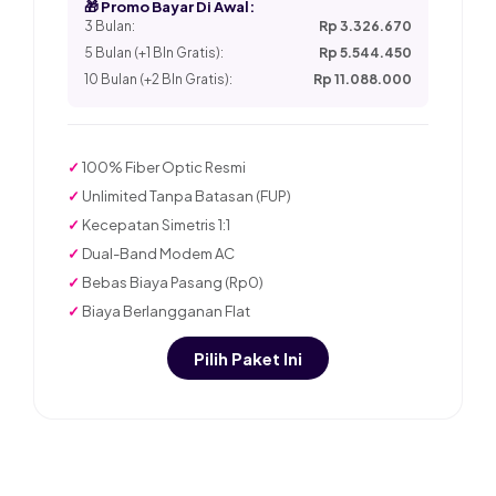
🎁 Promo Bayar Di Awal:
3 Bulan:
Rp 3.326.670
5 Bulan (+1 Bln Gratis):
Rp 5.544.450
10 Bulan (+2 Bln Gratis):
Rp 11.088.000
✓
100% Fiber Optic Resmi
✓
Unlimited Tanpa Batasan (FUP)
✓
Kecepatan Simetris 1:1
✓
Dual-Band Modem AC
✓
Bebas Biaya Pasang (Rp0)
✓
Biaya Berlangganan Flat
Pilih Paket Ini